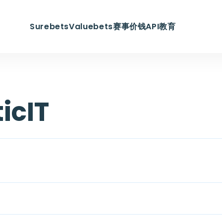
Surebets
Valuebets
赛事
价钱
API
教育
icIT