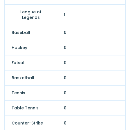
League of
1
Legends
Baseball
0
Hockey
0
Futsal
0
Basketball
0
Tennis
0
Table Tennis
0
Counter-Strike
0