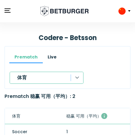
Codere - Betsson
Prematch
Live
体育
时间
Prematch 稳赢 可用（平均）: 2
体育
体育
稳赢 可用（平均）
Soccer
1