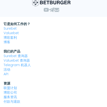
它是如何工作的？
Surebet
Valuebet
博彩套利
博客
我们的产品
Surebet 查询器
Valuebet 查询器
Telegram 机器人
活动
API
资源
联盟计划
博彩公司
服务资讯
付款与退款