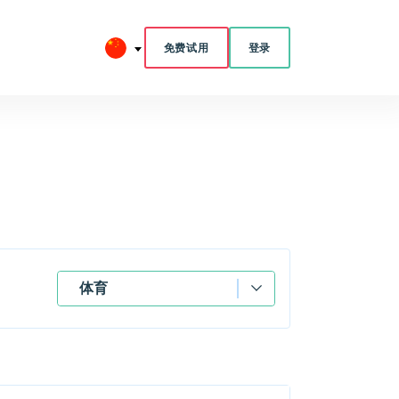
免费试用
登录
体育
时间
体育