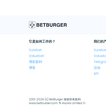
它是如何工作的？
我们的
Surebet
Sureb
Valuebet
Value
博彩套利
Teleg
博客
活动
API
2013-2026 (с) BetBurger 保留所有权利
www.betburger.com 为 Aspira Limited 公