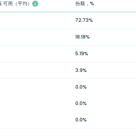
赢 可用（平均）
份额，%
72.73
%
18.18
%
5.19
%
3.9
%
0.0
%
0.0
%
0.0
%