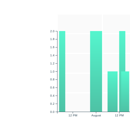
2.0
1.8
1.6
1.4
1.2
1.0
0.8
0.6
0.4
0.2
0.0
12 PM
August
12 PM