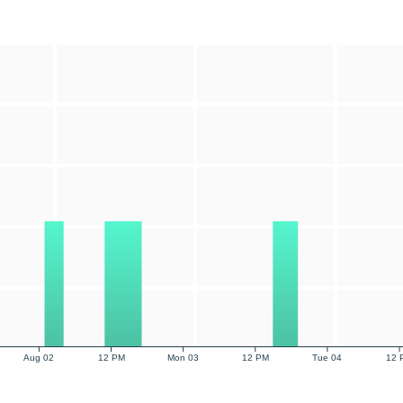
Aug 02
12 PM
Mon 03
12 PM
Tue 04
12 