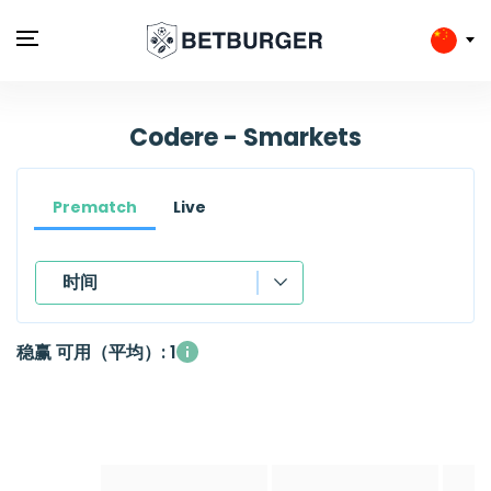
Codere - Smarkets
Prematch
Live
时间
时间
稳赢 可用（平均）: 1
体育