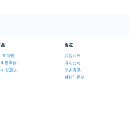
产品
资源
et 查询器
联盟计划
bet 查询器
博彩公司
ram 机器人
服务资讯
付款与退款
隐私政策
使用条款
Privacy Settings