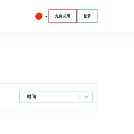
免费试用
登录
时间
时间
体育