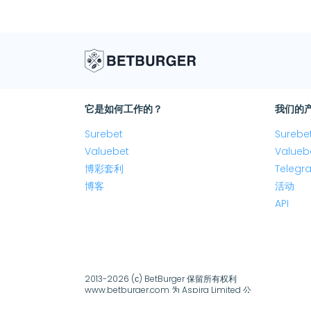
它是如何工作的？
我们的
Surebet
Sureb
Valuebet
Value
博彩套利
Teleg
博客
活动
API
2013-2026 (с) BetBurger 保留所有权利
www.betburger.com 为 Aspira Limited 公
司所有和经营