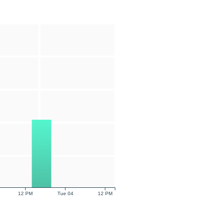
12 PM
Tue 04
12 PM