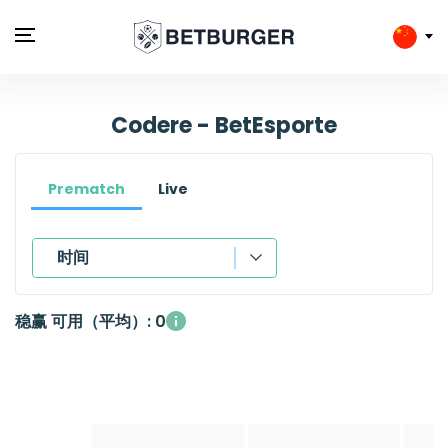
Codere - BetEsporte
Prematch
Live
时间
时间
稳赢 可用（平均）: 0
体育