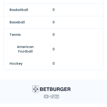
Basketball
0
Baseball
0
Tennis
0
American
0
Football
Hockey
0