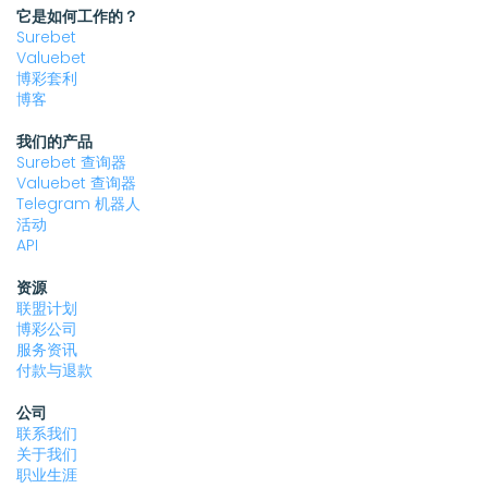
它是如何工作的？
Surebet
Valuebet
博彩套利
博客
我们的产品
Surebet 查询器
Valuebet 查询器
Telegram 机器人
活动
API
资源
联盟计划
博彩公司
服务资讯
付款与退款
公司
联系我们
关于我们
职业生涯