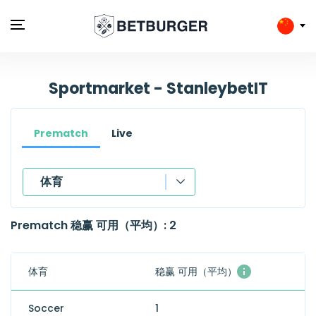
Sportmarket - StanleybetIT
Prematch
Live
体育
时间
Prematch 稳赢 可用（平均）: 2
体育
体育
稳赢 可用（平均）
Soccer
1