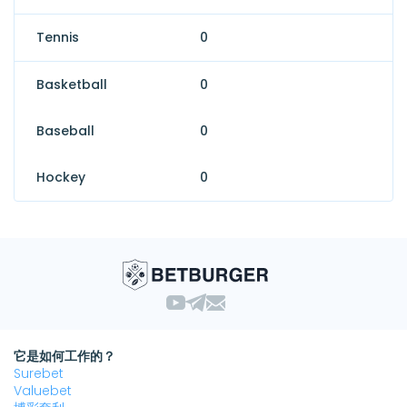
Tennis
0
Basketball
0
Baseball
0
Hockey
0
它是如何工作的？
Surebet
Valuebet