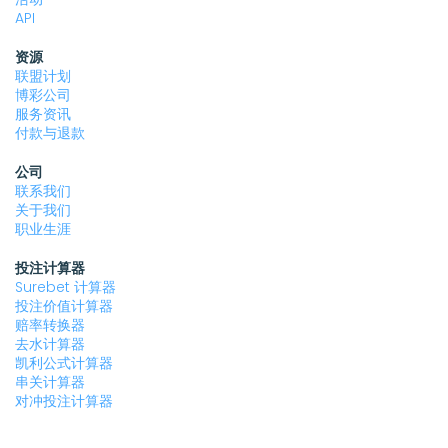
API
资源
联盟计划
博彩公司
服务资讯
付款与退款
公司
联系我们
关于我们
职业生涯
投注计算器
Surebet 计算器
投注价值计算器
赔率转换器
去水计算器
凯利公式计算器
串关计算器
对冲投注计算器