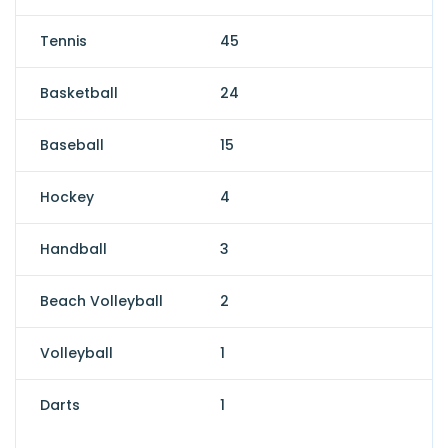
Tennis
45
Basketball
24
Baseball
15
Hockey
4
Handball
3
Beach Volleyball
2
Volleyball
1
Darts
1