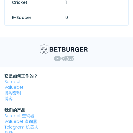
Cricket
1
E-Soccer
0
它是如何工作的？
Surebet
Valuebet
博彩套利
博客
我们的产品
Surebet 查询器
Valuebet 查询器
Telegram 机器人
活动