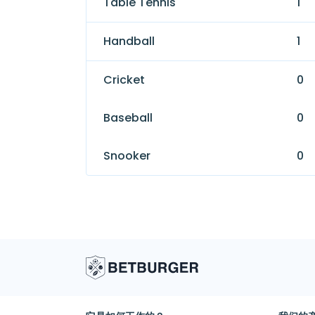
Table Tennis
1
Handball
1
Cricket
0
Baseball
0
Snooker
0