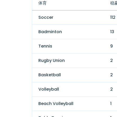
体育
稳
Soccer
112
Badminton
13
Tennis
9
Rugby Union
2
Basketball
2
Volleyball
2
Beach Volleyball
1