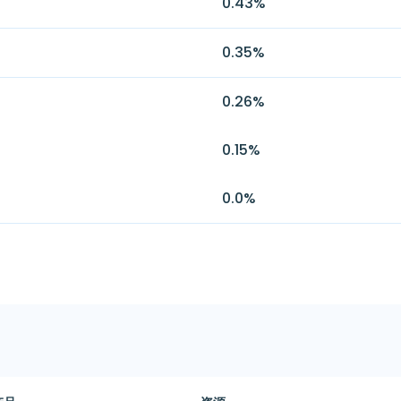
0.43
%
0.35
%
0.26
%
0.15
%
0.0
%