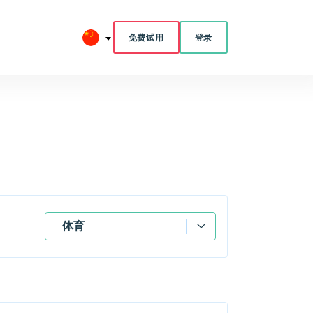
免费试用
登录
体育
博彩公司
时间