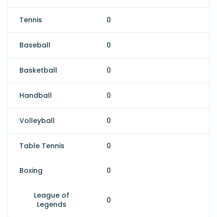
Tennis
0
Baseball
0
Basketball
0
Handball
0
Volleyball
0
Table Tennis
0
Boxing
0
League of
0
Legends