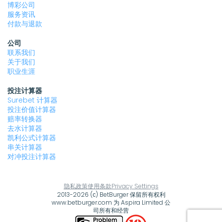
博彩公司
服务资讯
付款与退款
公司
联系我们
关于我们
职业生涯
投注计算器
Surebet 计算器
投注价值计算器
赔率转换器
去水计算器
凯利公式计算器
串关计算器
对冲投注计算器
隐私政策
使用条款
Privacy Settings
2013-2026 (с) BetBurger 保留所有权利
www.betburger.com 为 Aspira Limited 公
司所有和经营