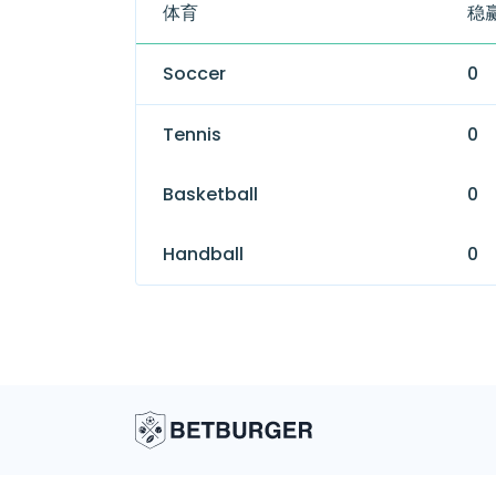
体育
稳
Soccer
0
Tennis
0
Basketball
0
Handball
0