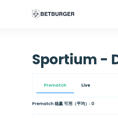
Sportium -
Prematch
Live
Prematch 稳赢 可用（平均）: 0