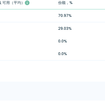
赢 可用（平均）
份额，%
70.97
%
29.03
%
0.0
%
0.0
%