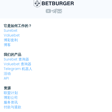
它是如何工作的？
Surebet
Valuebet
博彩套利
博客
我们的产品
Surebet 查询器
Valuebet 查询器
Telegram 机器人
活动
API
资源
联盟计划
博彩公司
服务资讯
付款与退款