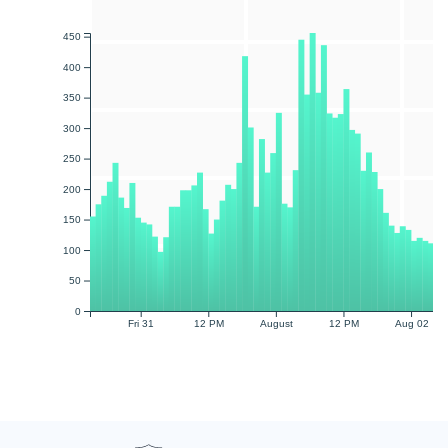
450
400
350
300
250
200
150
100
50
0
Fri 31
12 PM
August
12 PM
Aug 02