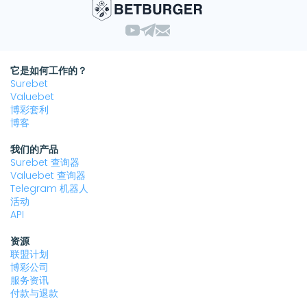
它是如何工作的？
Surebet
Valuebet
博彩套利
博客
我们的产品
Surebet 查询器
Valuebet 查询器
Telegram 机器人
活动
API
资源
联盟计划
博彩公司
服务资讯
付款与退款