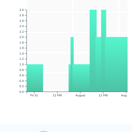
3.0
2.8
2.6
2.4
2.2
2.0
1.8
1.6
1.4
1.2
1.0
0.8
0.6
0.4
0.2
0.0
Fri 31
12 PM
August
12 PM
Aug 02