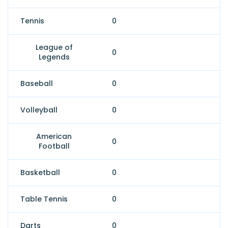
Tennis
0
League of
0
Legends
Baseball
0
Volleyball
0
American
0
Football
Basketball
0
Table Tennis
0
Darts
0