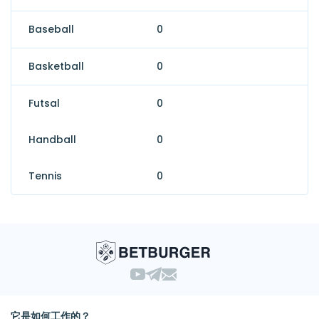
Baseball
0
Basketball
0
Futsal
0
Handball
0
Tennis
0
它是如何工作的？