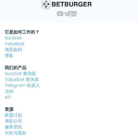
它是如何工作的？
Surebet
Valuebet
博彩套利
博客
我们的产品
Surebet 查询器
Valuebet 查询器
Telegram 机器人
活动
API
资源
联盟计划
博彩公司
服务资讯
付款与退款