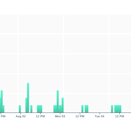
 PM
Aug 02
12 PM
Mon 03
12 PM
Tue 04
12 PM