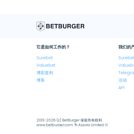
它是如何工作的？
我们的
Surebet
Sureb
Valuebet
Value
博彩套利
Teleg
博客
活动
API
2013-2026 (с) BetBurger 保留所有权利
www.betburger.com 为 Aspira Limited 公
司所有和经营