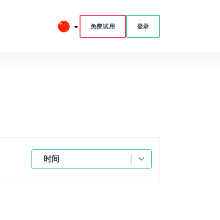
免费试用
登录
时间
时间
体育