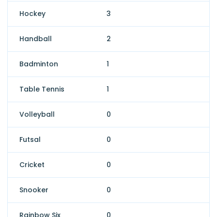
Hockey
3
Handball
2
Badminton
1
Table Tennis
1
Volleyball
0
Futsal
0
Cricket
0
Snooker
0
Rainbow Six
0