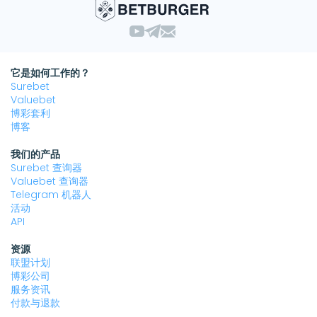
它是如何工作的？
Surebet
Valuebet
博彩套利
博客
我们的产品
Surebet 查询器
Valuebet 查询器
Telegram 机器人
活动
API
资源
联盟计划
博彩公司
服务资讯
付款与退款