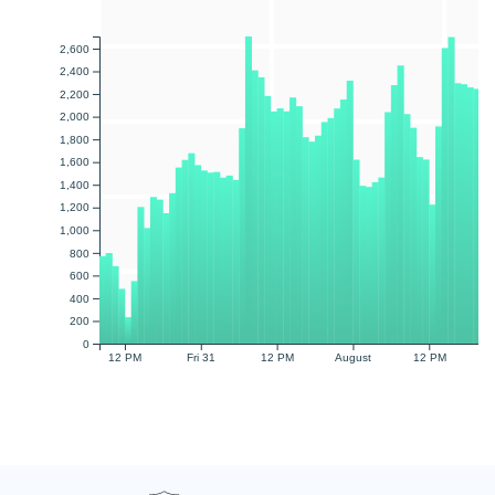
2,600
2,400
2,200
2,000
1,800
1,600
1,400
1,200
1,000
800
600
400
200
0
12 PM
Fri 31
12 PM
August
12 PM
A