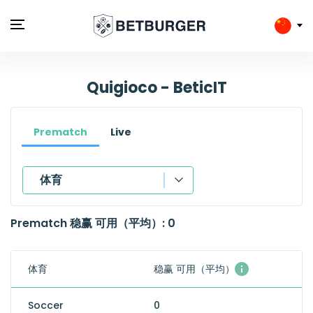
Quigioco - BeticIT
Prematch
Live
体育
时间
Prematch 稳赢 可用（平均）: 0
体育
体育
稳赢 可用（平均）
Soccer
0