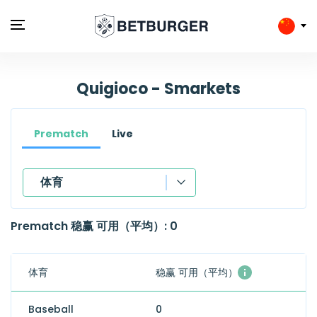
Quigioco - Smarkets
Prematch
Live
体育
时间
Prematch 稳赢 可用（平均）: 0
体育
体育
稳赢 可用（平均）
Baseball
0