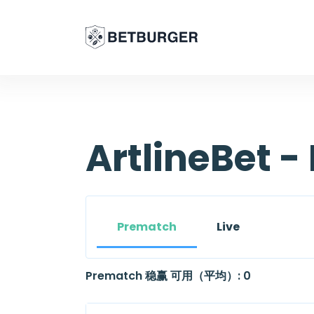
ArtlineBet
Prematch
Live
Prematch 稳赢 可用（平均）: 0