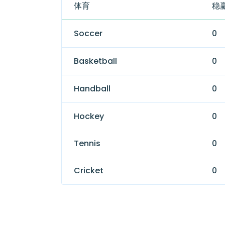
体育
稳
Soccer
0
Basketball
0
Handball
0
Hockey
0
Tennis
0
Cricket
0