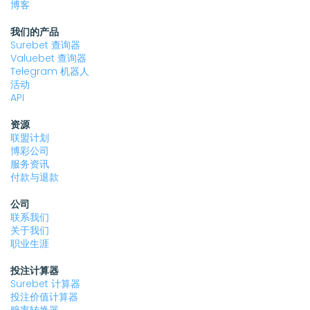
博客
我们的产品
Surebet 查询器
Valuebet 查询器
Telegram 机器人
活动
API
资源
联盟计划
博彩公司
服务资讯
付款与退款
公司
联系我们
关于我们
职业生涯
投注计算器
Surebet 计算器
投注价值计算器