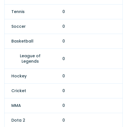
Tennis
0
Soccer
0
Basketball
0
League of
0
Legends
Hockey
0
Cricket
0
MMA
0
Dota 2
0