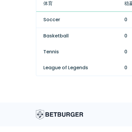
体育
稳
Soccer
0
Basketball
0
Tennis
0
League of Legends
0