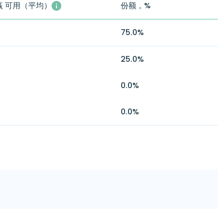
赢 可用（平均）
份额，%
75.0
%
25.0
%
0.0
%
0.0
%