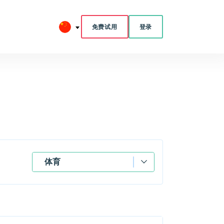
免费试用
登录
体育
时间
体育