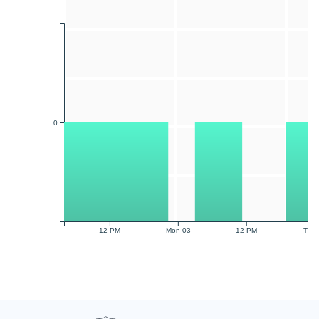
0
12 PM
Mon 03
12 PM
Tue 