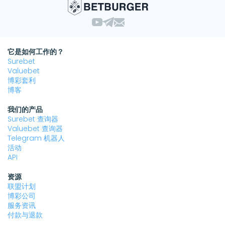
它是如何工作的？
Surebet
Valuebet
博彩套利
博客
我们的产品
Surebet 查询器
Valuebet 查询器
Telegram 机器人
活动
API
资源
联盟计划
博彩公司
服务资讯
付款与退款