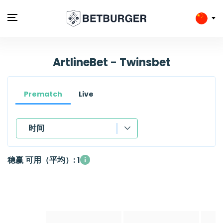
ArtlineBet - Twinsbet
Prematch
Live
时间
时间
稳赢 可用（平均）: 1
体育