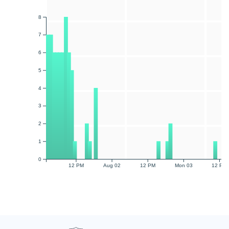
8
7
6
5
4
3
2
1
0
12 PM
Aug 02
12 PM
Mon 03
12 PM