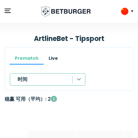
ArtlineBet - Tipsport
Prematch
Live
时间
时间
稳赢 可用（平均）: 2
体育