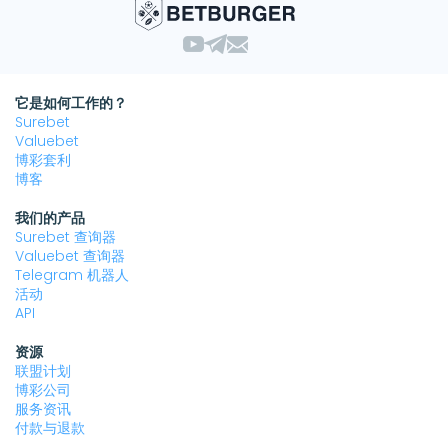
它是如何工作的？
Surebet
Valuebet
博彩套利
博客
我们的产品
Surebet 查询器
Valuebet 查询器
Telegram 机器人
活动
API
资源
联盟计划
博彩公司
服务资讯
付款与退款