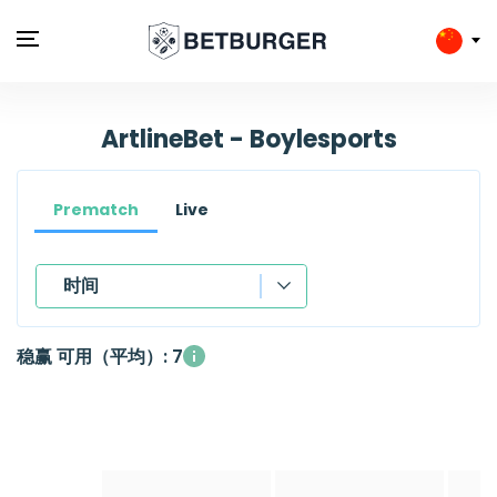
ArtlineBet - Boylesports
Prematch
Live
时间
时间
稳赢 可用（平均）: 7
体育