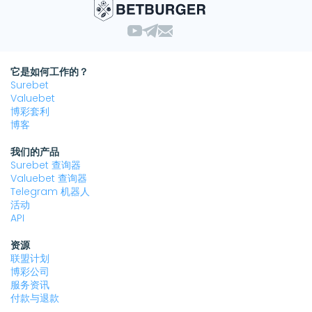
它是如何工作的？
Surebet
Valuebet
博彩套利
博客
我们的产品
Surebet 查询器
Valuebet 查询器
Telegram 机器人
活动
API
资源
联盟计划
博彩公司
服务资讯
付款与退款