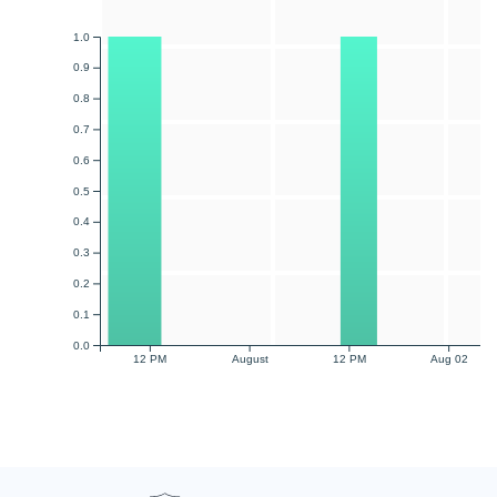
1.0
0.9
0.8
0.7
0.6
0.5
0.4
0.3
0.2
0.1
0.0
12 PM
August
12 PM
Aug 02