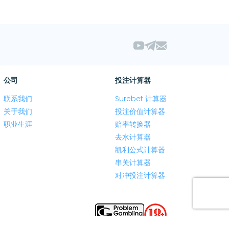
公司
投注计算器
联系我们
Surebet 计算器
关于我们
投注价值计算器
职业生涯
赔率转换器
去水计算器
凯利公式计算器
串关计算器
对冲投注计算器