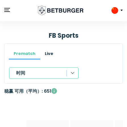
FB Sports
Prematch
Live
时间
博彩公司
稳赢 可用（平均）: 651
时间
体育