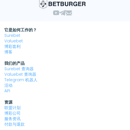
它是如何工作的？
Surebet
Valuebet
博彩套利
博客
我们的产品
Surebet 查询器
Valuebet 查询器
Telegram 机器人
活动
API
资源
联盟计划
博彩公司
服务资讯
付款与退款