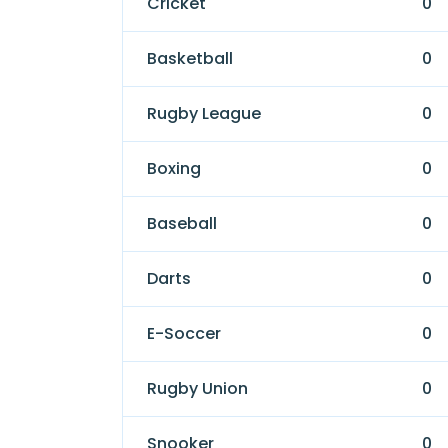
Cricket
0
Basketball
0
Rugby League
0
Boxing
0
Baseball
0
Darts
0
E-Soccer
0
Rugby Union
0
Snooker
0