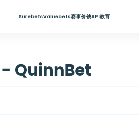
Surebets
Valuebets
赛事
价钱
API
教育
- QuinnBet