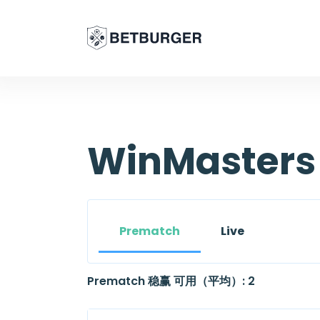
WinMasters 
Prematch
Live
Prematch 稳赢 可用（平均）: 2