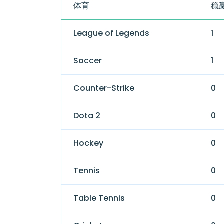
体育
稳
League of Legends
1
Soccer
1
Counter-Strike
0
Dota 2
0
Hockey
0
Tennis
0
Table Tennis
0