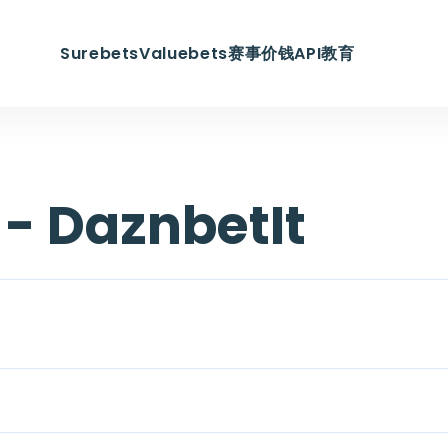
Surebets
Valuebets
赛事
价钱
API
教育
- DaznbetIt