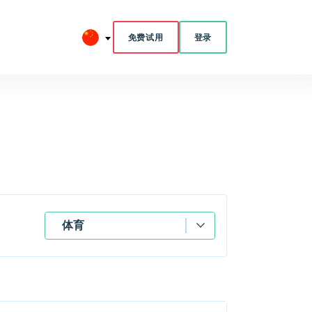
免费试用
登录
体育
时间
体育