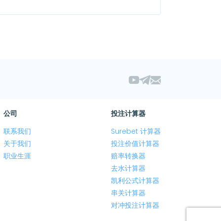
公司
投注计算器
联系我们
Surebet 计算器
关于我们
投注价值计算器
职业生涯
赔率转换器
去水计算器
凯利公式计算器
串关计算器
对冲投注计算器