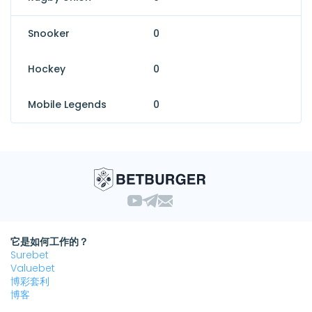
Snooker
0
Hockey
0
Mobile Legends
0
它是如何工作的？
Surebet
Valuebet
博彩套利
博客