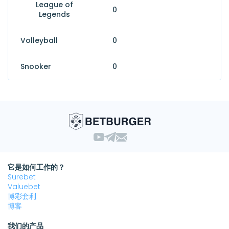
League of
0
Legends
Volleyball
0
Snooker
0
它是如何工作的？
Surebet
Valuebet
博彩套利
博客
我们的产品