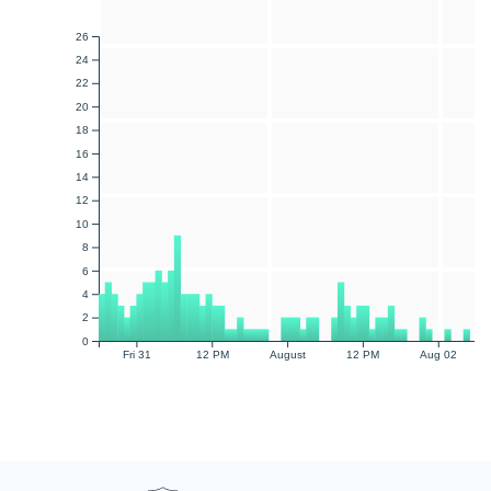
26
24
22
20
18
16
14
12
10
8
6
4
2
0
Fri 31
12 PM
August
12 PM
Aug 02