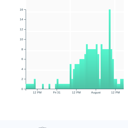
16
14
12
10
8
6
4
2
0
12 PM
Fri 31
12 PM
August
12 PM