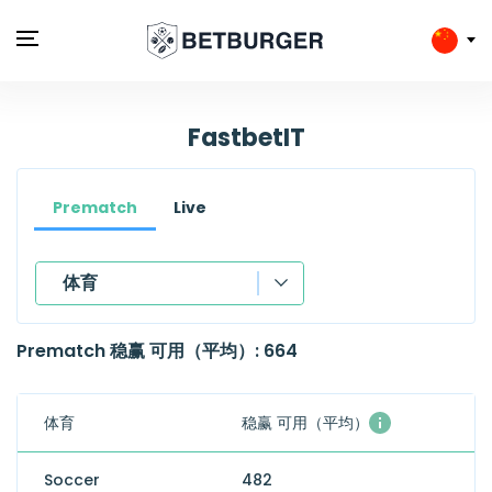
FastbetIT
Prematch
Live
体育
博彩公司
Prematch 稳赢 可用（平均）: 664
时间
体育
稳赢 可用（平均）
体育
Soccer
482