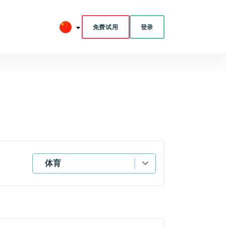
免费试用
登录
体育
时间
体育