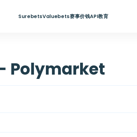
Surebets
Valuebets
赛事
价钱
API
教育
- Polymarket