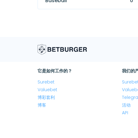
Baseball
0
它是如何工作的？
我们的
Surebet
Sureb
Valuebet
Value
博彩套利
Teleg
博客
活动
API