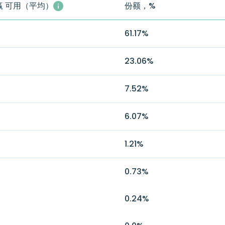
赢 可用（平均）
份额，%
61.17
%
23.06
%
7.52
%
6.07
%
1.21
%
0.73
%
0.24
%