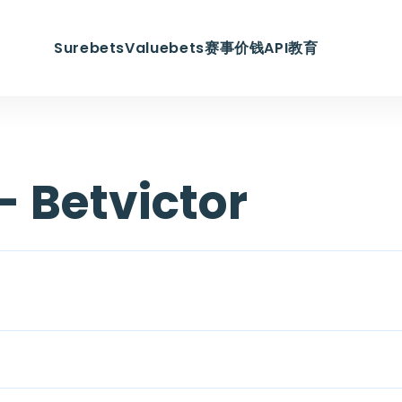
Surebets
Valuebets
赛事
价钱
API
教育
- Betvictor