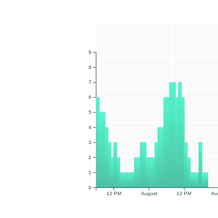
9
8
7
6
5
4
3
2
1
0
12 PM
August
12 PM
Au