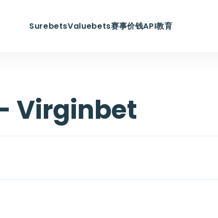
Surebets
Valuebets
赛事
价钱
API
教育
- Virginbet