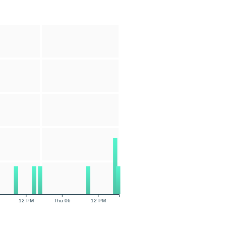
12 PM
Thu 06
12 PM