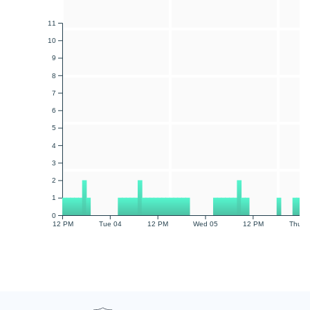
11
10
9
8
7
6
5
4
3
2
1
0
12 PM
Tue 04
12 PM
Wed 05
12 PM
Thu 0