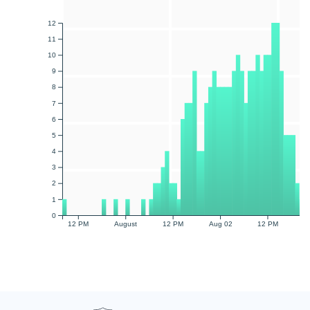
12
11
10
9
8
7
6
5
4
3
2
1
0
12 PM
August
12 PM
Aug 02
12 PM
M